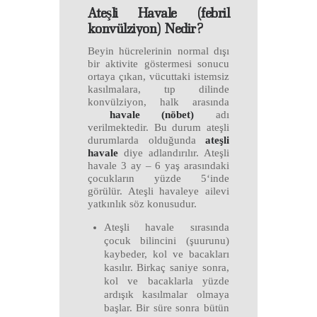
Ateşli Havale (febril
konvülziyon) Nedir?
Beyin hücrelerinin normal dışı
bir aktivite göstermesi sonucu
ortaya çıkan, vücuttaki istemsiz
kasılmalara, tıp dilinde
konvülziyon, halk arasında
havale (nöbet)
adı
verilmektedir. Bu durum ateşli
durumlarda olduğunda
ateşli
havale
diye adlandırılır. Ateşli
havale 3 ay – 6 yaş arasındaki
çocukların yüzde 5‘inde
görülür. Ateşli havaleye ailevi
yatkınlık söz konusudur.
Ateşli havale sırasında
çocuk bilincini (şuurunu)
kaybeder, kol ve bacakları
kasılır. Birkaç saniye sonra,
kol ve bacaklarla yüzde
ardışık kasılmalar olmaya
başlar. Bir süre sonra bütün