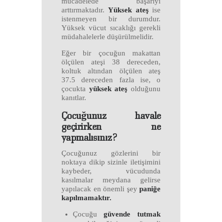
mücadelede başarıyı
arttırmaktadır.
Yüksek ateş
ise
istenmeyen bir durumdur.
Yüksek vücut sıcaklığı gerekli
müdahalelerle düşürülmelidir.
Eğer bir çocuğun makattan
ölçülen ateşi 38 dereceden,
koltuk altından ölçülen ateş
37.5 dereceden fazla ise, o
çocukta
yüksek ateş
olduğunu
kanıtlar.
Çocuğunuz havale
geçirirken ne
yapmalısınız?
Çocuğunuz gözlerini bir
noktaya dikip sizinle iletişimini
kaybeder, vücudunda
kasılmalar meydana gelirse
yapılacak en önemli şey
paniğe
kapılmamaktır.
Çocuğu
güvende tutmak