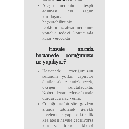
sadece
ılık su
kullanın.
Ateşin nedeninin tespit
edilmesi için sağlık
kuruluşuna
başvurabilirsiniz.
Doktorunuz ateşin nedenine
yönelik tedavi konusunda
karar verecektir.
Havale anında
hastanede çocuğunuza
ne yapılıyor?
Hastanede çocuğunuzun
solunum yolları aspiratör
denilen aletle temizlenecek,
oksijen solutulacaktır.
Nöbeti devam ederse havale
durdurucu ilaç verilir.
Çocuğunuz bir süre gözlem
altında tutularak gerekli
incelemeler yapılacaktır. İlk
kez ateşli havale geçiriyorsa
kan ve idrar tetkikleri