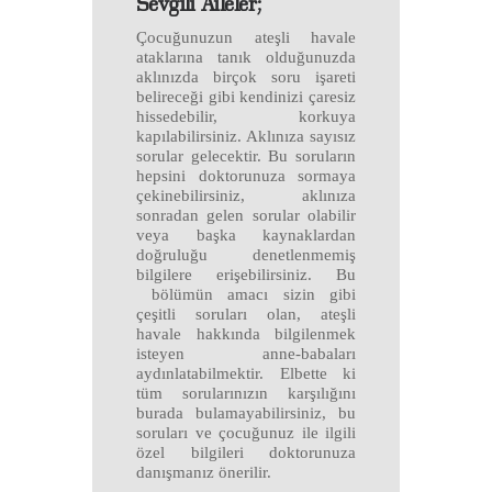
Sevgili Aileler;
Çocuğunuzun ateşli havale
ataklarına tanık olduğunuzda
aklınızda birçok soru işareti
belireceği gibi kendinizi çaresiz
hissedebilir, korkuya
kapılabilirsiniz. Aklınıza sayısız
sorular gelecektir. Bu soruların
hepsini doktorunuza sormaya
çekinebilirsiniz, aklınıza
sonradan gelen sorular olabilir
veya başka kaynaklardan
doğruluğu denetlenmemiş
bilgilere erişebilirsiniz. Bu
bölümün amacı sizin gibi
çeşitli soruları olan, ateşli
havale hakkında bilgilenmek
isteyen anne-babaları
aydınlatabilmektir. Elbette ki
tüm sorularınızın karşılığını
burada bulamayabilirsiniz, bu
soruları ve çocuğunuz ile ilgili
özel bilgileri doktorunuza
danışmanız önerilir.