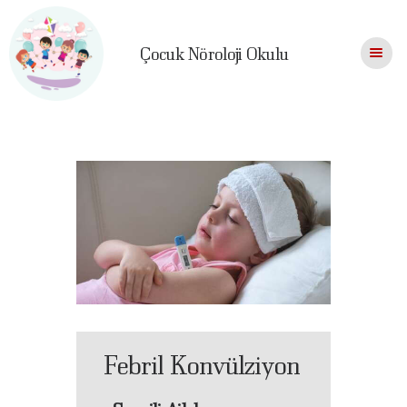
Çocuk Nöroloji Okulu
ANASAYFA
SUNUM & DÖKÜMANLAR
AILE REHBERI
AILE REHBERI
BROŞÜRLERI
HAKKIMIZDA
BIZE SORUN
İLETIŞIM
ÜYELIK
Febril Konvülziyon