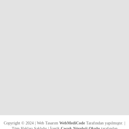
Copyright © 2024 | Web Tasarım
WebMediCode
Tarafından yapılmıştır. |
Tüm Hakları Saklıdır | İçerik
Çocuk Nöroloji Okulu
tarafından