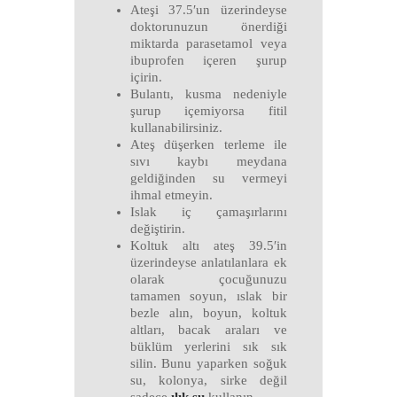
Ateşi 37.5′un üzerindeyse
doktorunuzun önerdiği
miktarda parasetamol veya
ibuprofen içeren şurup
içirin.
Bulantı, kusma nedeniyle
şurup içemiyorsa fitil
kullanabilirsiniz.
Ateş düşerken terleme ile
sıvı kaybı meydana
geldiğinden su vermeyi
ihmal etmeyin.
Islak iç çamaşırlarını
değiştirin.
Koltuk altı ateş 39.5′in
üzerindeyse anlatılanlara ek
olarak çocuğunuzu
tamamen soyun, ıslak bir
bezle alın, boyun, koltuk
altları, bacak araları ve
büklüm yerlerini sık sık
silin. Bunu yaparken soğuk
su, kolonya, sirke değil