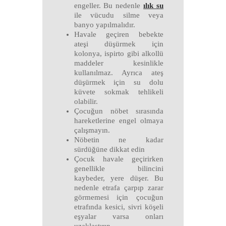
engeller. Bu nedenle
ılık su
ile vücudu silme veya
banyo yapılmalıdır.
Havale geçiren bebekte
ateşi düşürmek için
kolonya, ispirto gibi alkollü
maddeler kesinlikle
kullanılmaz. Ayrıca ateş
düşürmek için su dolu
küvete sokmak tehlikeli
olabilir.
Çocuğun nöbet sırasında
hareketlerine engel olmaya
çalışmayın.
Nöbetin ne kadar
sürdüğüne dikkat edin
Çocuk havale geçirirken
genellikle bilincini
kaybeder, yere düşer. Bu
nedenle etrafa çarpıp zarar
görmemesi için çocuğun
etrafında kesici, sivri köşeli
eşyalar varsa onları
uzaklaştırın