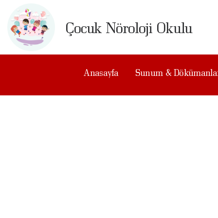
A
Çocuk Nöroloji Okulu
S
D
Anasayfa
Sunum & Dökümanla
A
A
B
H
B