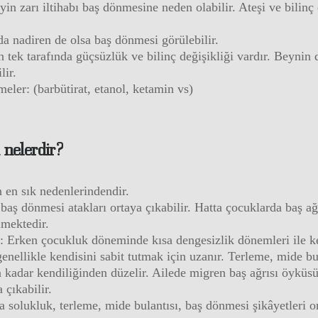
in zarı iltihabı baş dönmesine neden olabilir. Ateşi ve bilinç 
da nadiren de olsa baş dönmesi görülebilir.
tek tarafında güçsüzlük ve bilinç değişikliği vardır. Beynin de
lir.
eler: (barbütirat, etanol, ketamin vs)
 nelerdir?
 en sık nedenlerindendir.
baş dönmesi atakları ortaya çıkabilir. Hatta çocuklarda baş ağ
lmektedir.
i: Erken çocukluk döneminde kısa dengesizlik dönemleri ile ke
ellikle kendisini sabit tutmak için uzanır. Terleme, mide bula
a kadar kendiliğinden düzelir. Ailede migren baş ağrısı öyküsü
 çıkabilir.
da solukluk, terleme, mide bulantısı, baş dönmesi şikâyetleri 