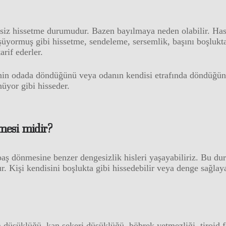
z hissetme durumudur. Bazen bayılmaya neden olabilir. Hastal
üyormuş gibi hissetme, sendeleme, sersemlik, başını boşlukta
rif ederler.
nin odada döndüğünü veya odanın kendisi etrafında döndüğünü 
nüyor gibi hisseder.
nmesi midir?
ş dönmesine benzer dengesizlik hisleri yaşayabiliriz. Bu dur
r. Kişi kendisini boşlukta gibi hissedebilir veya denge sağlay
 düşüklüğü, kan şekeri düşüklüğü, böbrek yetmezliği, tiroid