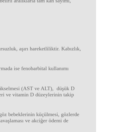
elirli aralıklarla tam kan sayımı,
suzluk, aşırı hareketliliktir. Kabızlık,
ırmada ise fenobarbital kullanımı
n yükselmesi (AST ve ALT), düşük D
eri ve vitamin D düzeylerinin takip
 göz bebeklerinin küçülmesi, gözlerde
 yavaşlaması ve akciğer ödemi de