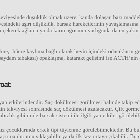
eviyesinde düşüklük olmak üzere, kanda dolaşan bazı maddele
esindeki aşırı düşüklük, barsak hareketlerinin yavaşlamasına 
a çekerek ağlama ya da karın ağrısının varlığında da en yakı
me, hücre kaybına bağlı olarak beyin içindeki odacıkların ge
ydam tabakası) opaklaşma, katarakt gelişimi ise ACTH’nin diğ
oat:
n yan etkilerindendir. Saç dökülmesi görülmesi halinde takip ed
tin takviyesi sonrasında saç dökülmesi azalacaktır. Çift gör
bızlık gibi mide-barsak sistemi ile ilgili yan etkiler görülebili
 kız çocuklarında erkek tipi tüylenme görülebilmektedir. Bu bu
açırma durumu sıklaşabilir ya da ilk kez ortaya çıkabilir. B