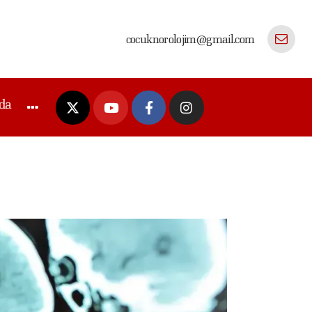
cocuknorolojim@gmail.com
da