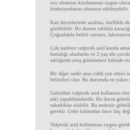
sıvı alımının kısıtlanması uygun olac
fonksiyonlarını olumsuz etkileyebili
Kan hücrelerinde azalma, özellikle d
görülebilir. Bu durum sıklıkla karaci
Çoğunlukla belirti vermez, laboratuva
Çok nadiren valproik asid kanda amon
hastalığı olanlarda ve 2 yaş altı çocu
sıklığında artış gözlenmesi halinde e
Bir diğer nadir ama ciddi yan etkisi i
belirtileri olur. Bu durumda en yakın
Gebelikte valproik asid kullanımı ön
etki yapabilmektedir. Bu ilacın gebe
sakatlıklar olabilir. Bu nedenle gebel
gerekir. Gebe kalmadan önce ilaç değ
Valproik asid kullanması uygun görüle