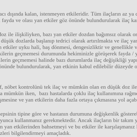
macı dışında kalan, istenmeyen etkileridir. Tüm ilaçların az ya
ek fayda ve olası yan etkiler göz önünde bulundurularak ilaç ka
oz ile ilişkiliyken, bazı yan etkiler dozdan bağımsız olarak o
ı düşük dozlarda başlanıp tedrici olarak artırılmakta ve ilaç y
etkiler uyku hali, baş dönmesi, dengesizliktir ve genellikle v
tkilerin geçmemesi durumunda hekiminizle görüşerek fayda / ya
ilerin geçmemesi halinde bazı durumlarda ilaç değişikliği yap
 önünde bulundurularak, yan etkinin kabul edilebilir düzeyde 
ef, nöbet kontrolünü tek ilaç ve mümkün olan en düşük doz ile 
a mümkün iken, bazı hastalarda çoklu ilaç kullanımına rağme
eşmesine ve yan etkilerin daha fazla ortaya çıkmasına yol açab
ilepsinin tipine göre ve hastanın durumuna değişkenlik göstereb
boyunca kullanmanız gerekmektedir. Ancak ilaçların bir takım y
rın yan etkilerinden bahsetmeyi ve bu etkiler ile karşılaşmanız
zleri bilgilendirmeyi amaçladık.