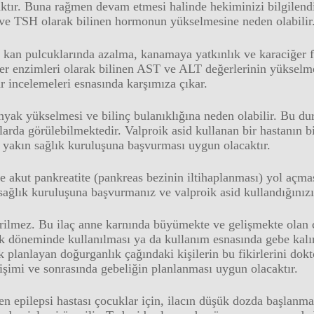
aktır. Buna rağmen devam etmesi halinde hekiminizi bilgilendir
r ve TSH olarak bilinen hormonun yükselmesine neden olabilir
e kan pulcuklarında azalma, kanamaya yatkınlık ve karaciğer 
ğer enzimleri olarak bilinen AST ve ALT değerlerinin yükselme
r incelemeleri esnasında karşımıza çıkar.
yak yükselmesi ve bilinç bulanıklığına neden olabilir. Bu d
klarda görülebilmektedir. Valproik asid kullanan bir hastanın b
n yakın sağlık kuruluşuna başvurması uygun olacaktır.
se akut pankreatite (pankreas bezinin iltihaplanması) yol açma
 sağlık kuruluşuna başvurmanız ve valproik asid kullandığınızı
erilmez. Bu ilaç anne karnında büyümekte ve gelişmekte olan
lik döneminde kullanılması ya da kullanım esnasında gebe kal
ik planlayan doğurganlık çağındaki kişilerin bu fikirlerini dok
işimi ve sonrasında gebeliğin planlanması uygun olacaktır.
n epilepsi hastası çocuklar için, ilacın düşük dozda başlanma