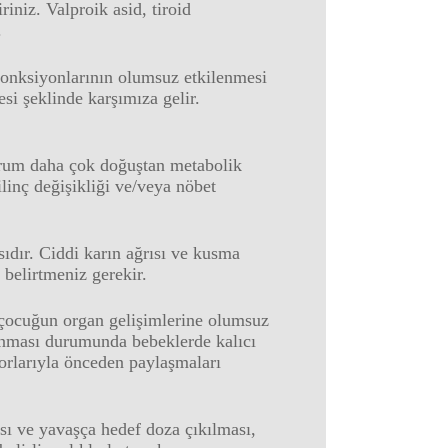
iniz. Valproik asid, tiroid
.
fonksiyonlarının olumsuz etkilenmesi
si şeklinde karşımıza gelir.
urum daha çok doğuştan metabolik
ilinç değişikliği ve/veya nöbet
sıdır. Ciddi karın ağrısı ve kusma
 belirtmeniz gerekir.
 çocuğun organ gelişimlerine olumsuz
ınması durumunda bebeklerde kalıcı
torlarıyla önceden paylaşmaları
sı ve yavaşça hedef doza çıkılması,