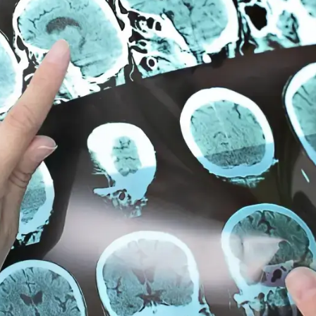
LETIŞIM
YELIK