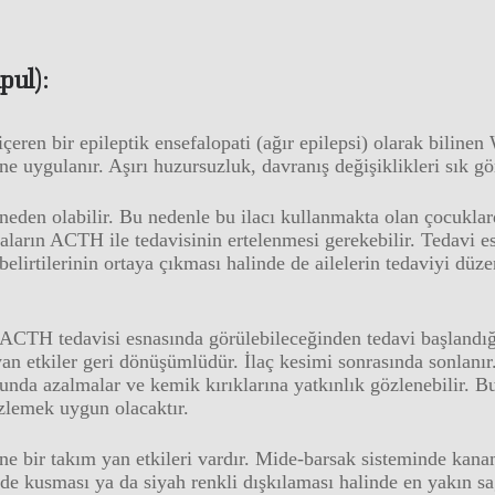
pul):
içeren bir epileptik ensefalopati (ağır epilepsi) olarak bilinen 
ine uygulanır. Aşırı huzursuzluk, davranış değişiklikleri sık gö
neden olabilir. Bu nedenle bu ilacı kullanmakta olan çocuklar
staların ACTH ile tedavisinin ertelenmesi gerekebilir. Tedavi 
elirtilerinin ortaya çıkması halinde de ailelerin tedaviyi düz
, ACTH tedavisi esnasında görülebileceğinden tedavi başland
yan etkiler geri dönüşümlüdür. İlaç kesimi sonrasında sonla
nda azalmalar ve kemik kırıklarına yatkınlık gözlenebilir. Bu
zlemek uygun olacaktır.
e bir takım yan etkileri vardır. Mide-barsak sisteminde kana
nde kusması ya da siyah renkli dışkılaması halinde en yakın 