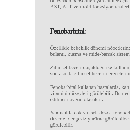
bu esnada bahsedilen yan etkiler açıs
AST, ALT ve tiroid fonksiyon testleri 
Fenobarbital:
Özellikle bebeklik dönemi nöbetlerinde 
bulantı, kusma ve mide-barsak sistemi
Zihinsel beceri düşüklüğü ise kullanım
sonrasında zihinsel beceri derecelerin
Fenobarbital kullanan hastalarda, ka
vitamini düzeyleri görülebilir. Bu ned
edilmesi uygun olacaktır.
Yanlışlıkla çok yüksek dozda fenobarb
titreme, dengesiz yürüme görülebilec
görülebilir.