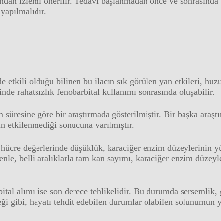
ından izlemi önerilir. Tedavi başlanmadan önce ve sonrasında b
yapılmalıdır.
etkili olduğu bilinen bu ilacın sık görülen yan etkileri, huzur
nde rahatsızlık fenobarbital kullanımı sonrasında oluşabilir.
 süresine göre bir araştırmada gösterilmiştir. Bir başka araşt
in etkilenmediği sonucuna varılmıştır.
n hücre değerlerinde düşüklük, karaciğer enzim düzeylerini
enle, belli aralıklarla tam kan sayımı, karaciğer enzim düzeyl
ital alımı ise son derece tehlikelidir. Bu durumda sersemlik,
eği gibi, hayatı tehdit edebilen durumlar olabilen solunumun