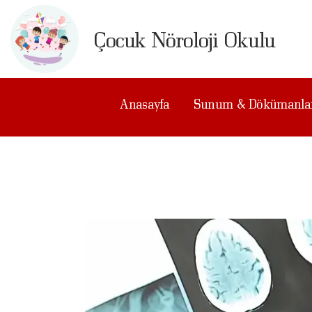
A
Çocuk Nöroloji Okulu
S
D
Anasayfa
Sunum & Dökümanla
A
A
B
H
B