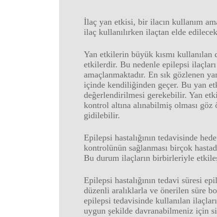
İlaç yan etkisi, bir ilacın kullanım a
ilaç kullanılırken ilaçtan elde edilec
Yan etkilerin büyük kısmı kullanılan d
etkilerdir. Bu nedenle epilepsi ilaçlar
amaçlanmaktadır. En sık gözlenen yan 
içinde kendiliğinden geçer. Bu yan e
değerlendirilmesi gerekebilir. Yan etk
kontrol altına alınabilmiş olması göz
gidilebilir.
Epilepsi hastalığının tedavisinde hed
kontrolünün sağlanması birçok hastad
Bu durum ilaçların birbirleriyle etkil
Epilepsi hastalığının tedavi süresi ep
düzenli aralıklarla ve önerilen süre 
epilepsi tedavisinde kullanılan ilaçla
uygun şekilde davranabilmeniz için si