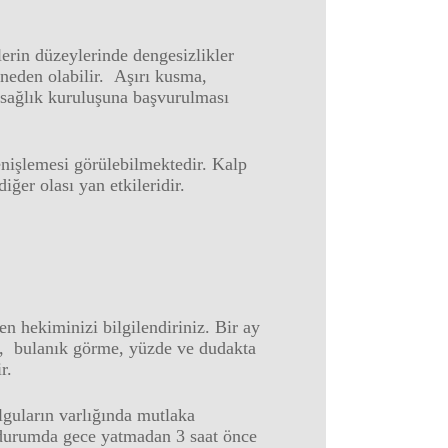
rin düzeylerinde dengesizlikler
neden olabilir. Aşırı kusma,
n sağlık kuruluşuna başvurulması
nişlemesi görülebilmektedir. Kalp
er olası yan etkileridir.
en hekiminizi bilgilendiriniz. Bir ay
me, bulanık görme, yüzde ve dudakta
r.
lguların varlığında mutlaka
u durumda gece yatmadan 3 saat önce